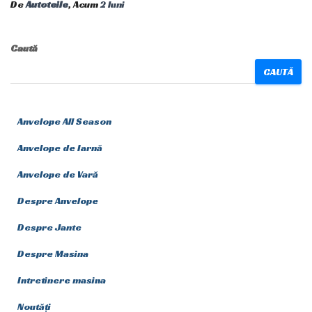
De
Autoteile
, Acum
2 luni
Caută
CAUTĂ
Anvelope All Season
Anvelope de Iarnă
Anvelope de Vară
Despre Anvelope
Despre Jante
Despre Masina
Intretinere masina
Noutăți