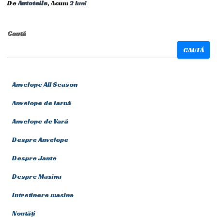
De
Autoteile
, Acum
2 luni
Caută
CAUTĂ
Anvelope All Season
Anvelope de Iarnă
Anvelope de Vară
Despre Anvelope
Despre Jante
Despre Masina
Intretinere masina
Noutăți