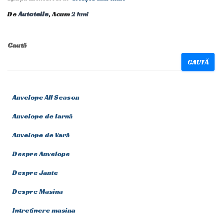
De
Autoteile
, Acum
2 luni
Caută
CAUTĂ
Anvelope All Season
Anvelope de Iarnă
Anvelope de Vară
Despre Anvelope
Despre Jante
Despre Masina
Intretinere masina