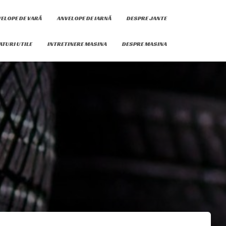
ELOPE DE VARĂ
ANVELOPE DE IARNĂ
DESPRE JANTE
ATURI UTILE
INTRETINERE MASINA
DESPRE MASINA