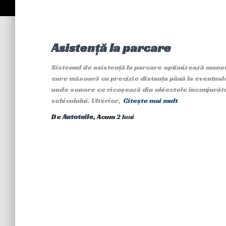
Asistență la parcare
Sistemul de asistență la parcare optimizează manevr
care măsoară cu precizie distanța până la eventua
unde sonore ce ricoșează din obiectele înconjurătoa
vehiculului. Ulterior,
Citește mai mult
De
Autoteile
, Acum
2 luni