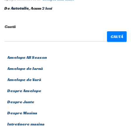
De
Autoteile
, Acum
2 luni
Caută
CAUTĂ
Anvelope All Season
Anvelope de Iarnă
Anvelope de Vară
Despre Anvelope
Despre Jante
Despre Masina
Intretinere masina