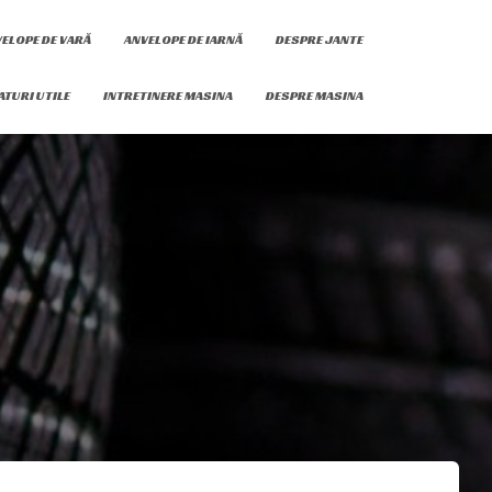
ELOPE DE VARĂ
ANVELOPE DE IARNĂ
DESPRE JANTE
ATURI UTILE
INTRETINERE MASINA
DESPRE MASINA