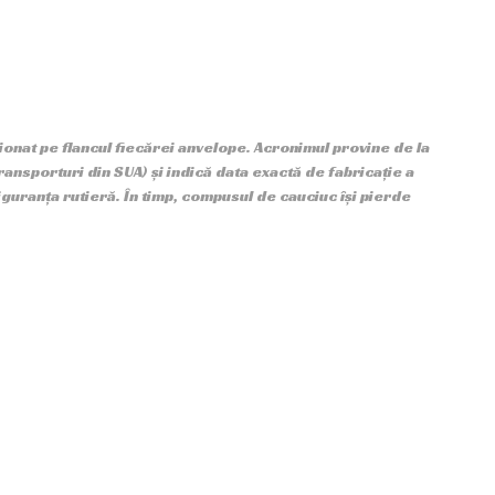
onat pe flancul fiecărei anvelope. Acronimul provine de la
nsporturi din SUA) și indică data exactă de fabricație a
guranța rutieră. În timp, compusul de cauciuc își pierde