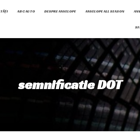
TĂȚI
ABC AUTO
DESPRE ANVELOPE
ANVELOPE ALL SEASON
ANV
SF
semnificatie DOT