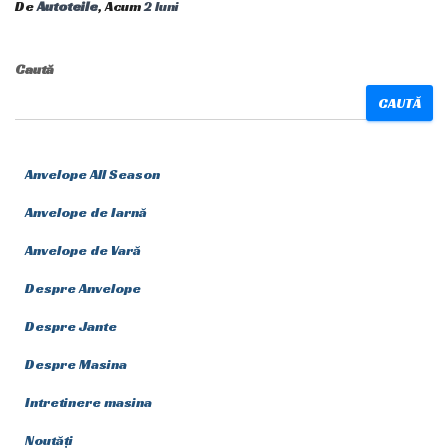
De
Autoteile
, Acum
2 luni
Caută
CAUTĂ
Anvelope All Season
Anvelope de Iarnă
Anvelope de Vară
Despre Anvelope
Despre Jante
Despre Masina
Intretinere masina
Noutăți