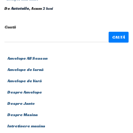
De
Autoteile
, Acum
2 luni
Caută
CAUTĂ
Anvelope All Season
Anvelope de Iarnă
Anvelope de Vară
Despre Anvelope
Despre Jante
Despre Masina
Intretinere masina