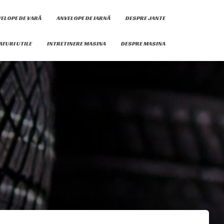
ELOPE DE VARĂ
ANVELOPE DE IARNĂ
DESPRE JANTE
ATURI UTILE
INTRETINERE MASINA
DESPRE MASINA