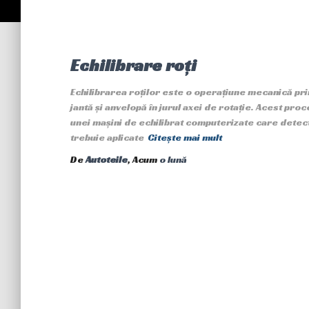
Echilibrare roți
Echilibrarea roților este o operațiune mecanică pr
jantă și anvelopă în jurul axei de rotație. Acest pro
unei mașini de echilibrat computerizate care detect
trebuie aplicate
Citește mai mult
De
Autoteile
, Acum
o lună