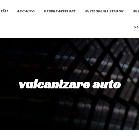
TĂȚI
ABC AUTO
DESPRE ANVELOPE
ANVELOPE ALL SEASON
ANV
SF
vulcanizare auto