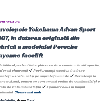
PRE ANVELOPE
nvelopele Yokohama Advan Sport
107, în dotarea originală din
abrică a modelului Porsche
ayenne facelift
Echilibrul perfect între plăcerea de a conduce în stil sportiv,
fort și siguranță
Performanță excelentă atât pe
prafețe uscate, cât și pe suprafețe umede
Rezistență la
are scăzută, pentru un consum mai redus de combustibil și o
ată de viață îmbunătățită
Zgomot redus în timpul
ndusului
Citește mai mult
e
Autoteile
, Acum
2 ani