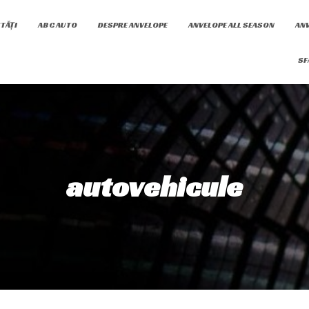
TĂȚI
ABC AUTO
DESPRE ANVELOPE
ANVELOPE ALL SEASON
ANV
SF
autovehicule