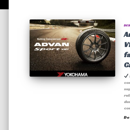
DES
A
V
f
C
con
su
rul
dur
co
D