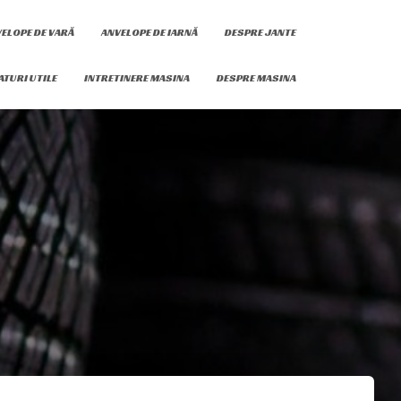
ELOPE DE VARĂ
ANVELOPE DE IARNĂ
DESPRE JANTE
ATURI UTILE
INTRETINERE MASINA
DESPRE MASINA