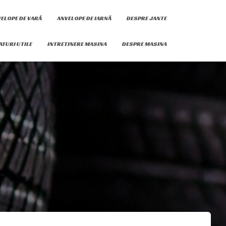
ELOPE DE VARĂ
ANVELOPE DE IARNĂ
DESPRE JANTE
ATURI UTILE
INTRETINERE MASINA
DESPRE MASINA