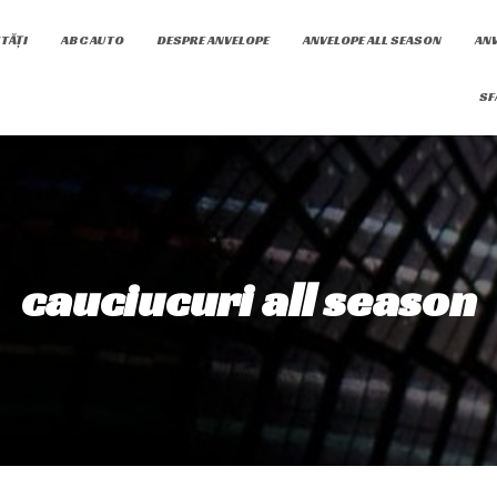
TĂȚI
ABC AUTO
DESPRE ANVELOPE
ANVELOPE ALL SEASON
ANV
SF
cauciucuri all season