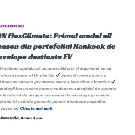
PRE ANVELOPE
ON FlexClimate: Primul model all
eason din portofoliul Hankook de
nvelope destinate EV
Tracțiune optimizată, manevrabilitate și siguranță ce nu
ctează range-ul EV-ului tău
Special creat pentru a
tiona cu succes greutatea mare a bateriilor electrice
hnologii inovatoare pentru reducerea nivelului de zgomot
oducătorul de origine coreeană de anvelope premium
kook își extinde gama de pneuri destinate mașinilor
ctrice cu
Citește mai mult
e
Autoteile
, Acum
3 ani