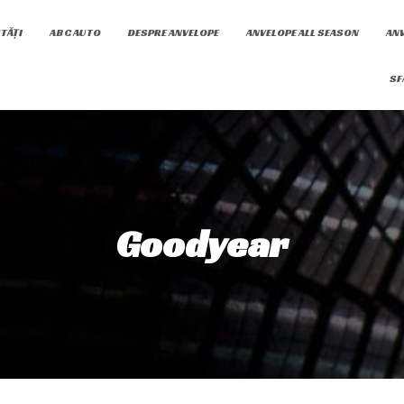
TĂȚI
ABC AUTO
DESPRE ANVELOPE
ANVELOPE ALL SEASON
ANV
SF
Goodyear