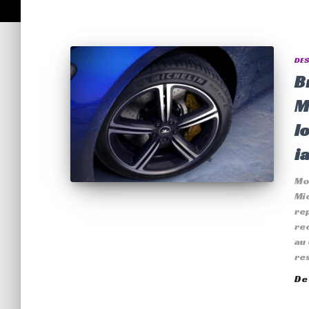
DES
B
M
l
i
Mo
Mic
rep
rec
au 
re
D