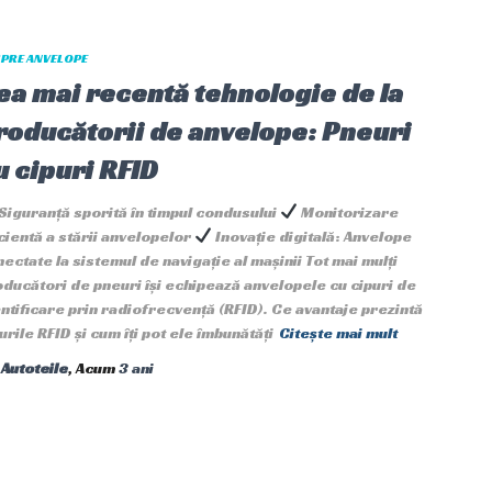
PRE ANVELOPE
ea mai recentă tehnologie de la
roducătorii de anvelope: Pneuri
u cipuri RFID
Siguranță sporită în timpul condusului
Monitorizare
cientă a stării anvelopelor
Inovație digitală: Anvelope
ectate la sistemul de navigație al mașinii Tot mai mulți
ducători de pneuri își echipează anvelopele cu cipuri de
ntificare prin radiofrecvență (RFID). Ce avantaje prezintă
urile RFID și cum îți pot ele îmbunătăți
Citește mai mult
e
Autoteile
, Acum
3 ani