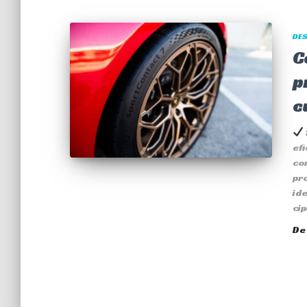
DES
C
p
c
efi
con
pro
ide
cip
D