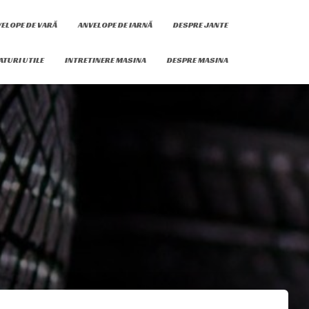
ELOPE DE VARĂ
ANVELOPE DE IARNĂ
DESPRE JANTE
ATURI UTILE
INTRETINERE MASINA
DESPRE MASINA