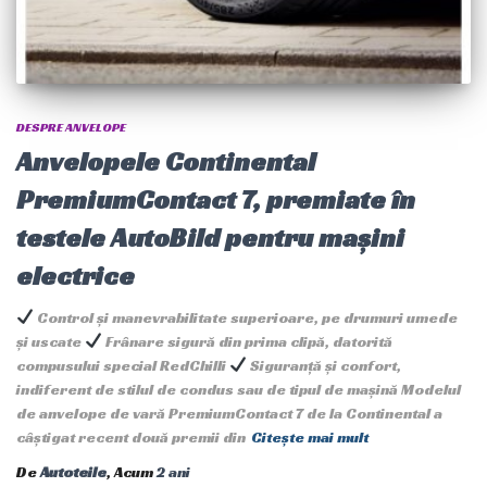
DESPRE ANVELOPE
Anvelopele Continental
PremiumContact 7, premiate în
testele AutoBild pentru mașini
electrice
Control și manevrabilitate superioare, pe drumuri umede
și uscate
Frânare sigură din prima clipă, datorită
compusului special RedChilli
Siguranță și confort,
indiferent de stilul de condus sau de tipul de mașină Modelul
de anvelope de vară PremiumContact 7 de la Continental a
câștigat recent două premii din
Citește mai mult
De
Autoteile
, Acum
2 ani