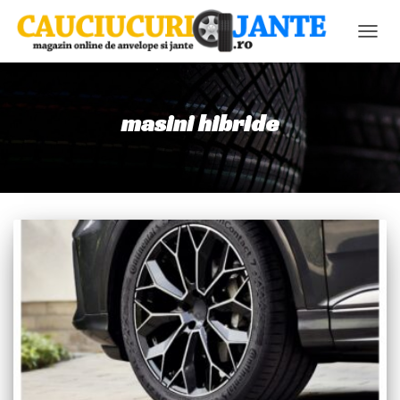
COMU
NAVIG
masini hibride