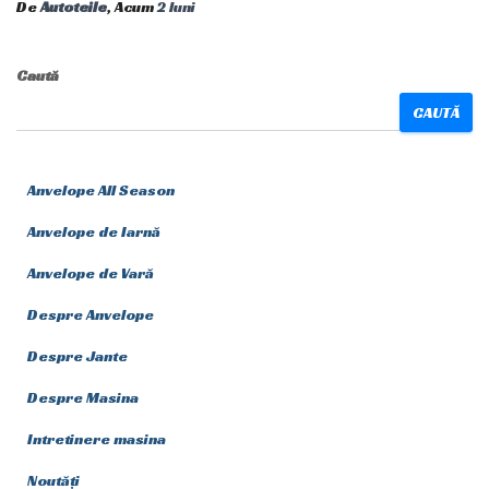
De
Autoteile
, Acum
2 luni
Caută
CAUTĂ
Anvelope All Season
Anvelope de Iarnă
Anvelope de Vară
Despre Anvelope
Despre Jante
Despre Masina
Intretinere masina
Noutăți