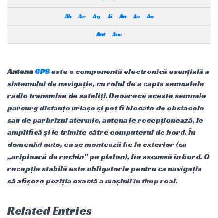
Ab
Ac
Ag
Ai
An
As
Au
Ant
Anv
Antena
GPS
este o componentă electronică esențială a
sistemului de navigație, cu rolul de a capta semnalele
radio transmise de sateliți. Deoarece aceste semnale
parcurg distanțe uriașe și pot fi blocate de obstacole
sau de parbrizul atermic, antena le recepționează, le
amplifică și le trimite către computerul de bord. În
domeniul auto, ea se montează fie la exterior (ca
„aripioară de rechin” pe plafon), fie ascunsă în bord. O
recepție stabilă este obligatorie pentru ca navigația
să afișeze poziția exactă a mașinii în timp real.
Related Entries