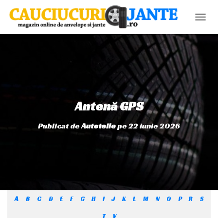
C
O
M
U
T
Ă
N
A
V
Antenă GPS
I
G
Publicat de
Autoteile
pe
22 iunie 2026
A
R
E
A
A
B
C
D
E
F
G
H
I
J
K
L
M
N
O
P
R
S
T
V