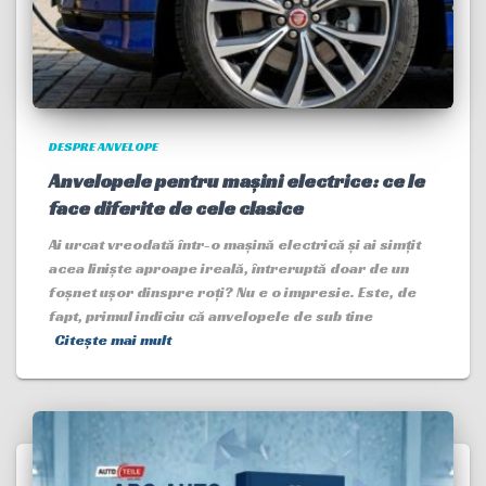
DESPRE ANVELOPE
Anvelopele pentru mașini electrice: ce le
face diferite de cele clasice
Ai urcat vreodată într-o mașină electrică și ai simțit
acea liniște aproape ireală, întreruptă doar de un
foșnet ușor dinspre roți? Nu e o impresie. Este, de
fapt, primul indiciu că anvelopele de sub tine
Citește mai mult