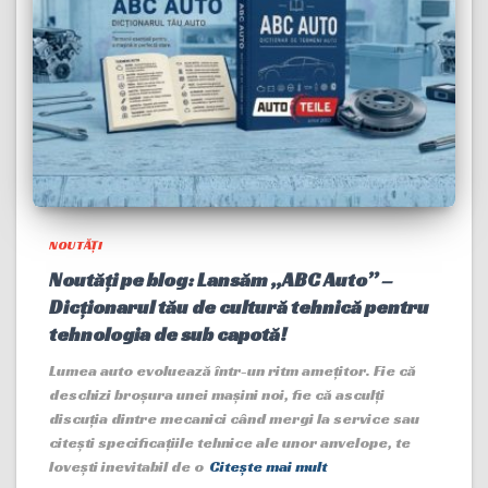
NOUTĂȚI
Noutăți pe blog: Lansăm „ABC Auto” –
Dicționarul tău de cultură tehnică pentru
tehnologia de sub capotă!
Lumea auto evoluează într-un ritm amețitor. Fie că
deschizi broșura unei mașini noi, fie că asculți
discuția dintre mecanici când mergi la service sau
citești specificațiile tehnice ale unor anvelope, te
lovești inevitabil de o
Citește mai mult