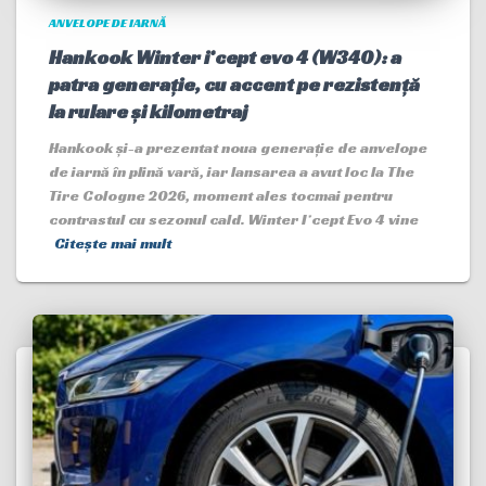
ANVELOPE DE IARNĂ
Hankook Winter i*cept evo 4 (W340): a
patra generație, cu accent pe rezistență
la rulare și kilometraj
Hankook și-a prezentat noua generație de anvelope
de iarnă în plină vară, iar lansarea a avut loc la The
Tire Cologne 2026, moment ales tocmai pentru
contrastul cu sezonul cald. Winter I*cept Evo 4 vine
Citește mai mult