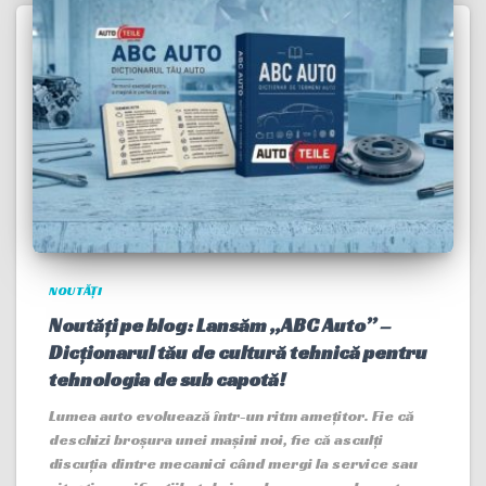
NOUTĂȚI
Noutăți pe blog: Lansăm „ABC Auto” –
Dicționarul tău de cultură tehnică pentru
tehnologia de sub capotă!
Lumea auto evoluează într-un ritm amețitor. Fie că
deschizi broșura unei mașini noi, fie că asculți
discuția dintre mecanici când mergi la service sau