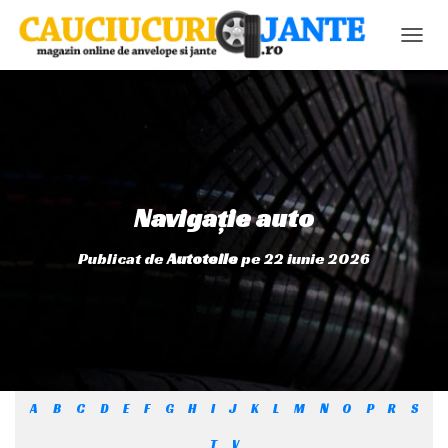
C
O
M
U
T
Ă
N
A
V
Navigație auto
I
G
Publicat de
Autoteile
pe
22 iunie 2026
A
R
E
A
A
B
C
D
E
F
G
H
I
J
K
L
M
N
O
P
R
S
T
V