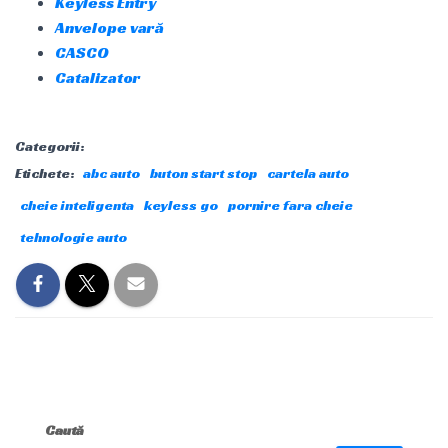
Keyless Entry
Anvelope vară
CASCO
Catalizator
Categorii:
Etichete:
abc auto
buton start stop
cartela auto
cheie inteligenta
keyless go
pornire fara cheie
tehnologie auto
Caută