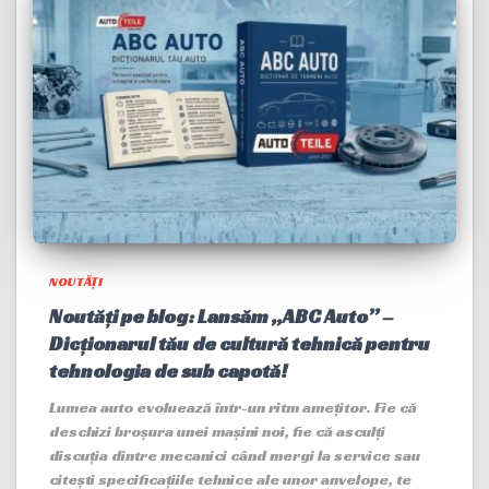
NOUTĂȚI
Noutăți pe blog: Lansăm „ABC Auto” –
Dicționarul tău de cultură tehnică pentru
tehnologia de sub capotă!
Lumea auto evoluează într-un ritm amețitor. Fie că
deschizi broșura unei mașini noi, fie că asculți
discuția dintre mecanici când mergi la service sau
citești specificațiile tehnice ale unor anvelope, te