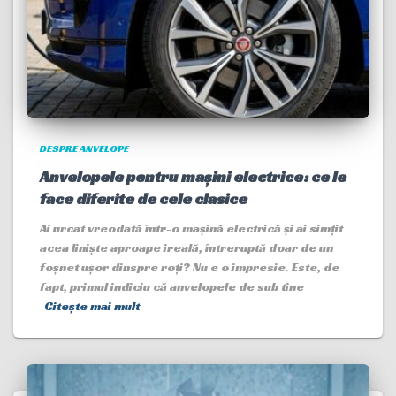
DESPRE ANVELOPE
Anvelopele pentru mașini electrice: ce le
face diferite de cele clasice
Ai urcat vreodată într-o mașină electrică și ai simțit
acea liniște aproape ireală, întreruptă doar de un
foșnet ușor dinspre roți? Nu e o impresie. Este, de
fapt, primul indiciu că anvelopele de sub tine
Citește mai mult