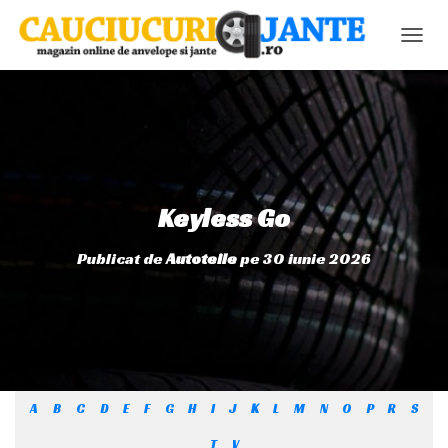
C
O
M
U
T
Ă
N
A
V
Keyless Go
I
G
Publicat de
Autoteile
pe
30 iunie 2026
A
R
E
A
A
B
C
D
E
F
G
H
I
J
K
L
M
N
O
P
R
S
T
V