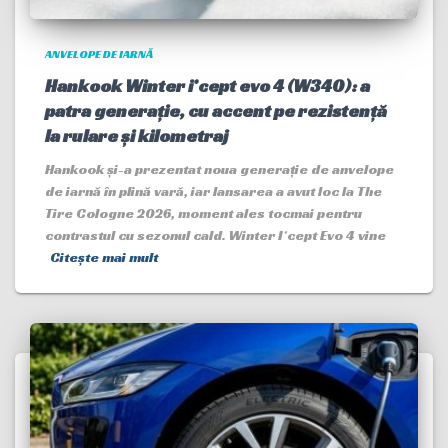
ANVELOPE DE IARNĂ
Hankook Winter i*cept evo 4 (W340): a
patra generație, cu accent pe rezistență
la rulare și kilometraj
Hankook și-a prezentat noua generație de anvelope
de iarnă în plină vară, iar lansarea a avut loc la The
Tire Cologne 2026, moment ales tocmai pentru
contrastul cu sezonul cald. Winter I*cept Evo 4 vine
Citește mai mult