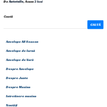
De
Autoteile
, Acum
2 luni
Caută
CAUTĂ
Anvelope All Season
Anvelope de Iarnă
Anvelope de Vară
Despre Anvelope
Despre Jante
Despre Masina
Intretinere masina
Noutăți