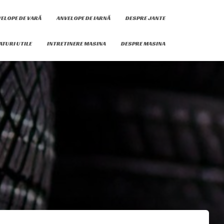
ELOPE DE VARĂ
ANVELOPE DE IARNĂ
DESPRE JANTE
ATURI UTILE
INTRETINERE MASINA
DESPRE MASINA