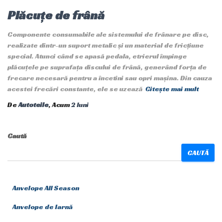
Plăcuțe de frână
Componente consumabile ale sistemului de frânare pe disc,
realizate dintr-un suport metalic și un material de fricțiune
special. Atunci când se apasă pedala, etrierul împinge
plăcuțele pe suprafața discului de frână, generând forța de
frecare necesară pentru a încetini sau opri mașina. Din cauza
acestei frecări constante, ele se uzează
Citește mai mult
De
Autoteile
, Acum
2 luni
Caută
CAUTĂ
Anvelope All Season
Anvelope de Iarnă