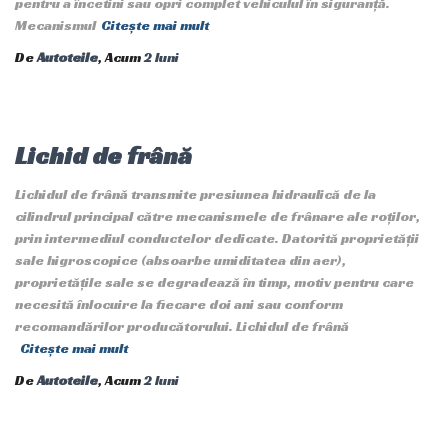
pentru a încetini sau opri complet vehiculul în siguranță.
Mecanismul
Citește mai mult
De
Autoteile
, Acum
2 luni
Lichid de frână
Lichidul de frână transmite presiunea hidraulică de la
cilindrul principal către mecanismele de frânare ale roților,
prin intermediul conductelor dedicate. Datorită proprietății
sale higroscopice (absoarbe umiditatea din aer),
proprietățile sale se degradează în timp, motiv pentru care
necesită înlocuire la fiecare doi ani sau conform
recomandărilor producătorului. Lichidul de frână
Citește mai mult
De
Autoteile
, Acum
2 luni