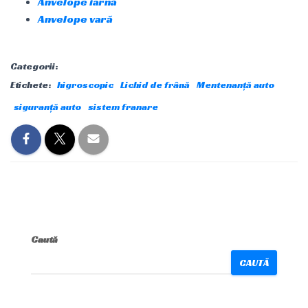
Anvelope iarnă
Anvelope vară
Categorii:
Etichete:
higroscopic
Lichid de frână
Mentenanță auto
siguranță auto
sistem franare
Caută
CAUTĂ