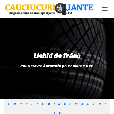
C
O
M
U
T
Ă
N
A
V
Lichid de frână
I
G
Publicat de
Autoteile
pe
12 iunie 2026
A
R
E
A
A
B
C
D
E
F
G
H
I
J
K
L
M
N
O
P
R
S
T
V