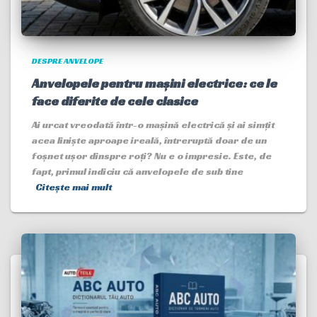
DESPRE ANVELOPE
Anvelopele pentru mașini electrice: ce le
face diferite de cele clasice
Ai urcat vreodată într-o mașină electrică și ai simțit
acea liniște aproape ireală, întreruptă doar de un
foșnet ușor dinspre roți? Nu e o impresie. Este, de
fapt, primul indiciu că anvelopele de sub tine
Citește mai mult