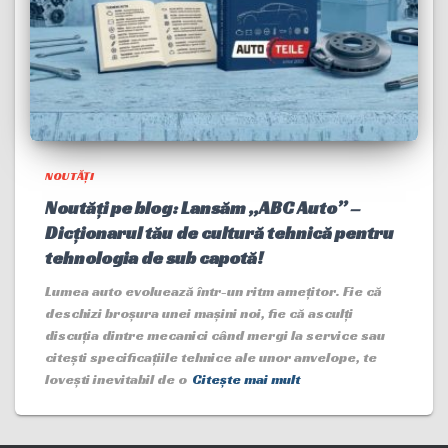
NOUTĂȚI
Noutăți pe blog: Lansăm „ABC Auto” –
Dicționarul tău de cultură tehnică pentru
tehnologia de sub capotă!
Lumea auto evoluează într-un ritm amețitor. Fie că
deschizi broșura unei mașini noi, fie că asculți
discuția dintre mecanici când mergi la service sau
citești specificațiile tehnice ale unor anvelope, te
lovești inevitabil de o
Citește mai mult