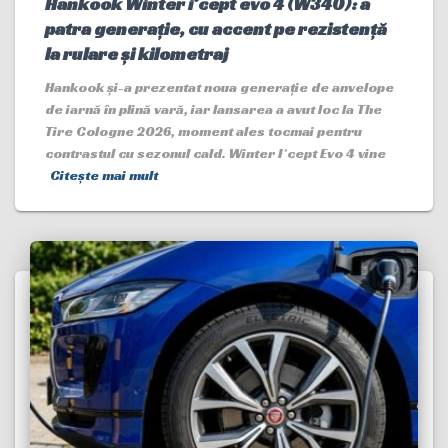
Hankook Winter i*cept evo 4 (W340): a
patra generație, cu accent pe rezistență
la rulare și kilometraj
Hankook și-a prezentat noua generație de anvelope
de iarnă în plină vară, iar lansarea a avut loc la The
Tire Cologne 2026, moment ales tocmai pentru
contrastul cu sezonul cald. Winter I*cept Evo 4 vine
Citește mai mult