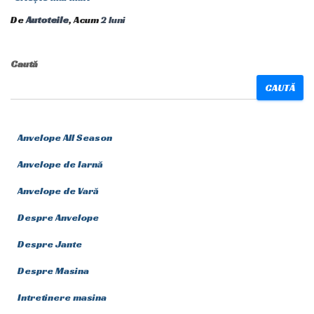
De
Autoteile
, Acum
2 luni
Caută
CAUTĂ
Anvelope All Season
Anvelope de Iarnă
Anvelope de Vară
Despre Anvelope
Despre Jante
Despre Masina
Intretinere masina