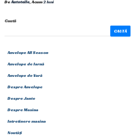
De
Autoteile
, Acum
2 luni
Caută
CAUTĂ
Anvelope All Season
Anvelope de Iarnă
Anvelope de Vară
Despre Anvelope
Despre Jante
Despre Masina
Intretinere masina
Noutăți