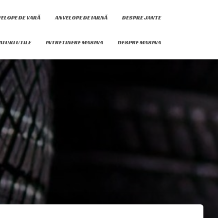
ELOPE DE VARĂ
ANVELOPE DE IARNĂ
DESPRE JANTE
ATURI UTILE
INTRETINERE MASINA
DESPRE MASINA