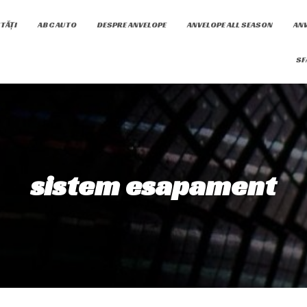
TĂȚI
ABC AUTO
DESPRE ANVELOPE
ANVELOPE ALL SEASON
ANV
SF
sistem esapament