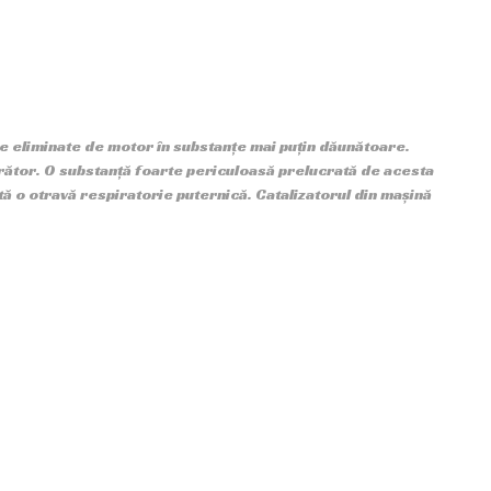
e eliminate de motor în substanțe mai puțin dăunătoare.
urător. O substanță foarte periculoasă prelucrată de acesta
ă o otravă respiratorie puternică. Catalizatorul din mașină