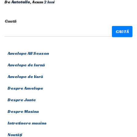
De
Autoteile
, Acum
2 luni
Caută
CAUTĂ
Anvelope All Season
Anvelope de Iarnă
Anvelope de Vară
Despre Anvelope
Despre Jante
Despre Masina
Intretinere masina
Noutăți