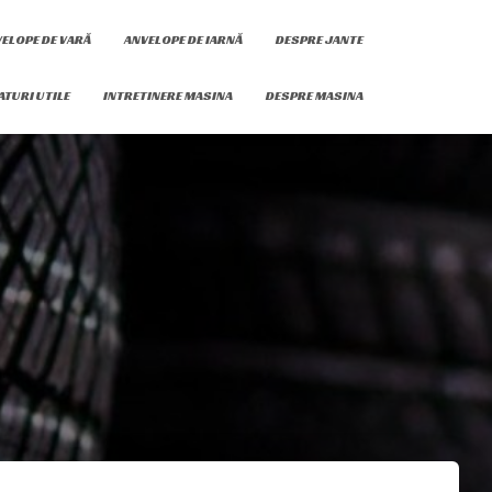
ELOPE DE VARĂ
ANVELOPE DE IARNĂ
DESPRE JANTE
ATURI UTILE
INTRETINERE MASINA
DESPRE MASINA