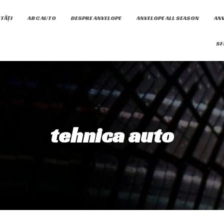
TĂȚI
ABC AUTO
DESPRE ANVELOPE
ANVELOPE ALL SEASON
ANV
SF
tehnica auto