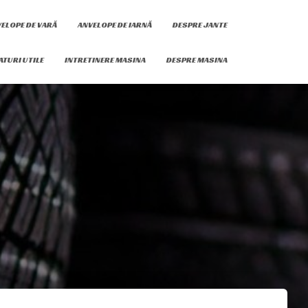
ELOPE DE VARĂ
ANVELOPE DE IARNĂ
DESPRE JANTE
ATURI UTILE
INTRETINERE MASINA
DESPRE MASINA