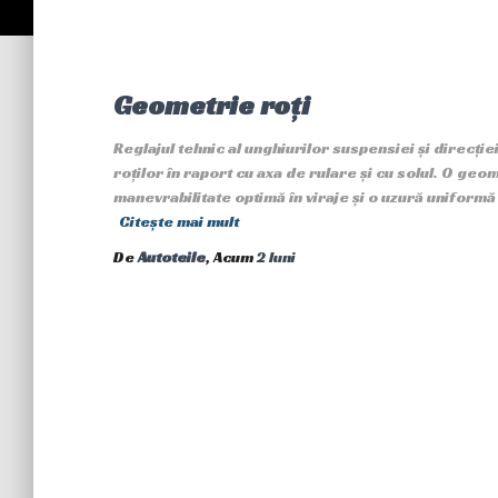
Geometrie roți
Reglajul tehnic al unghiurilor suspensiei și direcție
roților în raport cu axa de rulare și cu solul. O ge
manevrabilitate optimă în viraje și o uzură uniformă
Citește mai mult
De
Autoteile
, Acum
2 luni