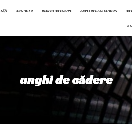
TĂȚI
ABC AUTO
DESPRE ANVELOPE
ANVELOPE ALL SEASON
ANV
SF
unghi de cădere