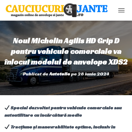
C
O
M
U
T
Noul Michelin Agilis HD Grip D
Ă
N
pentru vehicule comerciale va
A
înlocui modelul de anvelope XDS2
V
I
G
Publicat de
Autoteile
pe
28 iunie 2024
A
R
E
A
Special dezvoltat pentru vehicule comerciale sau
autoutilitare cu încărcătură medie
Tracțiune și manevrabilitate optime, inclusiv în