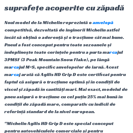
suprafețe acoperite cu zăpadă
Noul model de la Michelin reprezintă o
anvelopă
competitivă, dezvoltată de inginerii Michelin astfel
încât să obțină o aderență și o tracțiune cât mai bune.
Pneul a fost conceput pentru toate sezoanele și
îndeplinește toate cerințele pentru a purta ma
rca
jul
3PMSF (3 Peak Mountain Snow Flake), pe lângă
ma
rca
jul M+S, specific anvelopelor de iarnă. Acest
ma
rca
j arată că Agilis HD Grip D este certificat pentru
faptul că asigură o tracțiune optimă și în condiții de
viscol și zăpadă în cantități mari. Mai exact, modelul de
pneu asigură o tracțiune cu cel puțin 25% mai bună în
condiții de zăpadă mare, comparativ cu indicii de
referință standard de la nivel european.
“Michelin Agilis HD Grip D este special conceput
pentru autovehiculele comerciale și pentru