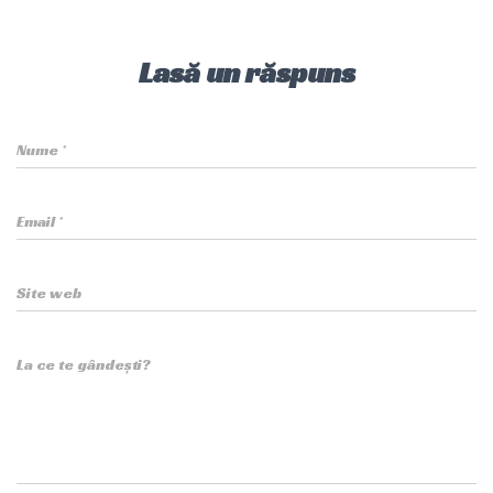
Lasă un răspuns
Nume
*
Email
*
Site web
La ce te gândești?