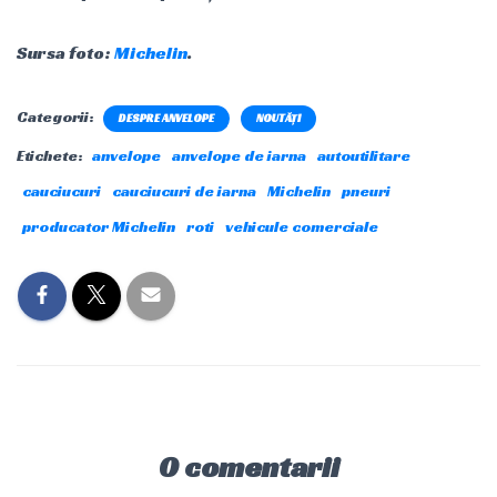
Sursa foto:
Michelin
.
Categorii:
DESPRE ANVELOPE
NOUTĂȚI
Etichete:
anvelope
anvelope de iarna
autoutilitare
cauciucuri
cauciucuri de iarna
Michelin
pneuri
producator Michelin
roti
vehicule comerciale
0 comentarii