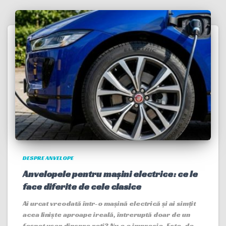
DESPRE ANVELOPE
Anvelopele pentru mașini electrice: ce le
face diferite de cele clasice
Ai urcat vreodată într-o mașină electrică și ai simțit
acea liniște aproape ireală, întreruptă doar de un
foșnet ușor dinspre roți? Nu e o impresie. Este, de