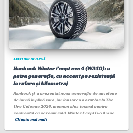
ANVELOPE DE IARNĂ
Hankook Winter i*cept evo 4 (W340): a
patra generație, cu accent pe rezistență
la rulare și kilometraj
Hankook și-a prezentat noua generație de anvelope
de iarnă în plină vară, iar lansarea a avut loc la The
Tire Cologne 2026, moment ales tocmai pentru
contrastul cu sezonul cald. Winter I*cept Evo 4 vine
Citește mai mult