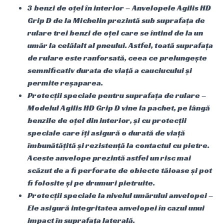
3 benzi de oțel în interior – Anvelopele Agilis HD
Grip D de la Michelin prezintă sub suprafața de
rulare trei benzi de oțel care se întind de la un
umăr la celălalt al pneului. Astfel, toată suprafața
de rulare este ranforsată, ceea ce prelungește
semnificativ durata de viață a cauciucului și
permite reșaparea.
Protecții speciale pentru suprafața de rulare –
Modelul Agilis HD Grip D vine la pachet, pe lângă
benzile de oțel din interior, și cu protecții
speciale care îți asigură o durată de viață
îmbunătățită și rezistență la contactul cu pietre.
Aceste anvelope prezintă astfel un risc mai
scăzut de a fi perforate de obiecte tăioase și pot
fi folosite și pe drumuri pietruite.
Protecții speciale la nivelul umărului anvelopei –
Ele asigură integritatea anvelopei în cazul unui
impact în suprafața laterală.