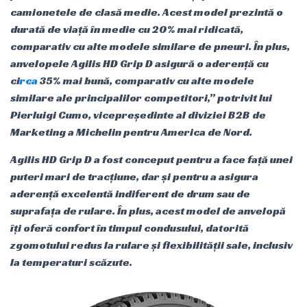
camionetele de clasă medie. Acest model prezintă o
durată de viață în medie cu 20% mai ridicată,
comparativ cu alte modele similare de pneuri. În plus,
anvelopele Agilis HD Grip D asigură o aderență cu
ci
rca
35% mai bună, comparativ cu alte modele
similare ale principalilor competitori,” potrivit lui
Pierluigi Cumo, vicepreședinte al diviziei B2B de
Marketing a Michelin pentru America de Nord.
Agilis HD Grip D a fost conceput pentru a face față unei
puteri mari de tracțiune, dar și pentru a asigura
aderență excelentă indiferent de drum sau de
suprafața de rulare. În plus, acest model de anvelopă
îți oferă confort în timpul condusului, datorită
zgomotului redus la rulare și flexibilității sale, inclusiv
la temperaturi scăzute.