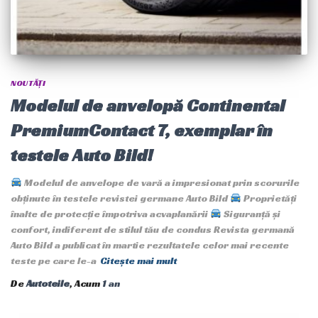
NOUTĂȚI
Modelul de anvelopă Continental
PremiumContact 7, exemplar în
testele Auto Bild!
Modelul de anvelope de vară a impresionat prin scorurile
obținute în testele revistei germane Auto Bild
Proprietăți
înalte de protecție împotriva acvaplanării
Siguranță și
confort, indiferent de stilul tău de condus Revista germană
Auto Bild a publicat în martie rezultatele celor mai recente
teste pe care le-a
Citește mai mult
De
Autoteile
, Acum
1 an