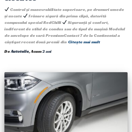
Control și manevrabilitate superioare, pe drumuri umede
și uscate
Frânare sigură din prima clipă, datorită
compusului special RedChilli
Siguranță și confort,
indiferent de stilul de condus sau de tipul de mașină Modelul
de anvelope de vară PremiumContact 7 de la Continental a
câștigat recent două premii din
Citește mai mult
De
Autoteile
, Acum
2 ani