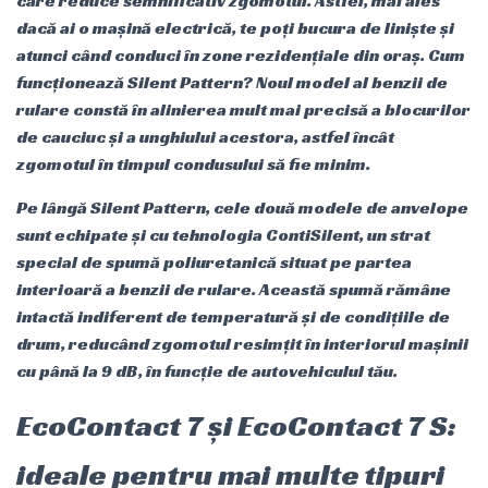
care reduce semnificativ zgomotul. Astfel, mai ales
dacă ai o mașină electrică, te poți bucura de liniște și
atunci când conduci în zone rezidențiale din oraș. Cum
funcționează Silent Pattern? Noul model al benzii de
rulare constă în alinierea mult mai precisă a blocurilor
de cauciuc și a unghiului acestora, astfel încât
zgomotul în timpul condusului să fie minim.
Pe lângă Silent Pattern, cele două modele de anvelope
sunt echipate și cu tehnologia ContiSilent, un strat
special de spumă poliuretanică situat pe partea
interioară a benzii de rulare. Această spumă rămâne
intactă indiferent de temperatură și de condițiile de
drum, reducând zgomotul resimțit în interiorul mașinii
cu până la 9 dB, în funcție de autovehiculul tău.
EcoContact 7 și EcoContact 7 S:
ideale pentru mai multe tipuri