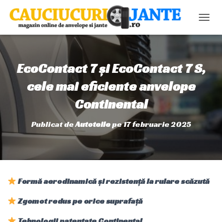
C
O
M
U
T
EcoContact 7 și EcoContact 7 S,
Ă
N
cele mai eficiente anvelope
A
Continental
V
I
G
Publicat de
Autoteile
pe
17 februarie 2025
A
R
E
A
Formă aerodinamică și rezistență la rulare scăzută
Zgomot redus pe orice suprafață
Tehnologii patentate Continental