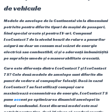
de vehicule
Modele de anvelope de la Continental vin la dimensiuni
potrivite pentru diferite tipuri de mașini de pasageri,
fiind special create și pentru EV-uri. Compusul
EcoContact 7 de la nivelul benzii de rulare a pneurilor
asigură nu doar un consum mai scăzut de energie
electrică sau combustibil, ci și o aderență îmbunătățită
pe suprafețe umede și o manevrabilitate crescută.
Care este diferența dintre EcoContact 7 și EcoContact
7 S? Cele două modele de anvelope sunt diferite din
punct de vedere al compușilor folosiți. Dacă în cazul
EcoContact 7 au fost utilizați compuși care
maximizează economisirea de energie, EcoContact 7 S
pune
acc
ent pe optimizarea dinamicii anvelopei în
timpul condusului. Acest din urmă model este mai
potrivit pentru tine, dacă îți place să conduci sportiv,