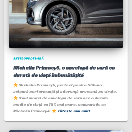
ANVELOPE DE VARĂ
Michelin Primacy5, o anvelopă de vară cu
durată de viață îmbunătățită
Michelin Primacy5, perfect pentru SUV-uri,
asigură performanță și aderență crescută pe viraje.
Noul model de anvelopă de vară are o durată
medie de viață cu 18% mai mare, comparativ cu
Michelin Primacy4.
Citește mai mult