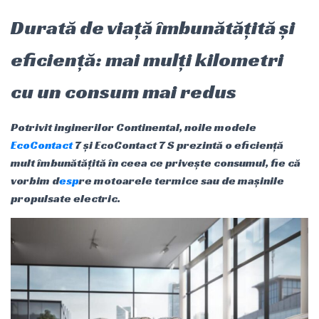
Durată de viață îmbunătățită și
eficiență: mai mulți kilometri
cu un consum mai redus
Potrivit inginerilor Continental, noile modele
EcoContact
7 și EcoContact 7 S prezintă o eficiență
mult îmbunătățită în ceea ce privește consumul, fie că
vorbim d
esp
re motoarele termice sau de mașinile
propulsate electric.