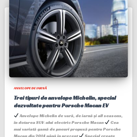
ANVELOPE DE IARNĂ
Trei tipuri de anvelope Michelin, special
dezvoltate pentru Porsche Macan EV
Anvelope Michelin de vară, de iarnă și all seasons,
în dotarea SUV-ului electric Porsche Macan
Cea
mai variată gamă de pneuri propusă pentru Porsche
Macan din 2014 până în prezent
Special create