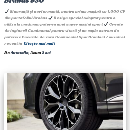
Brabus 930
Siguranță și performanță, pentru prima mașină cu 1.000 CP
din portofoliul Brabus
Design special adaptat pentru a
utiliza la maximum puterea unei super mașini sport
Create
de inginerii Continental pentru viteză și un cuplu extrem de
puternic Pneurile de vară Continental SportContact 7 au intrat
recent în
Citește mai mult
De
Autoteile
, Acum
2 ani