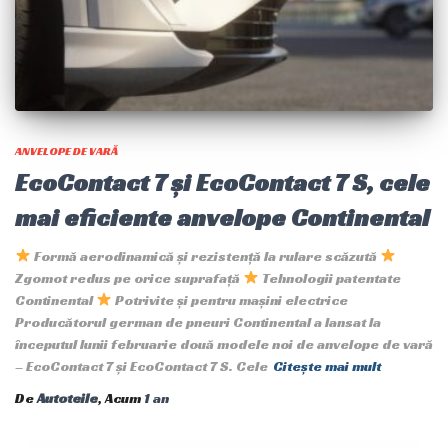
ANVELOPE DE VARĂ
EcoContact 7 și EcoContact 7 S, cele
mai eficiente anvelope Continental
Formă aerodinamică și rezistență la rulare scăzută
Zgomot redus pe orice suprafață
Tehnologii patentate
Continental
Potrivite și pentru mașini electrice
Producătorul german de pneuri Continental a lansat la
începutul lunii februarie două modele noi de anvelope de vară
– EcoContact 7 și EcoContact 7 S. Cele
Citește mai mult
De
Autoteile
, Acum
1 an