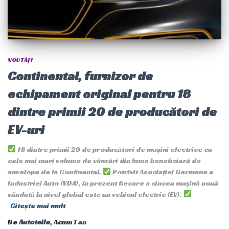
NOUTĂȚI
Continental, furnizor de
echipament original pentru 18
dintre primii 20 de producători de
EV-uri
18 dintre primii 20 de producători de mașini electrice cu
cele mai mari volume de vânzări din lume beneficiază de
anvelope de la Continental.
Potrivit Asociației Germane a
Industriei Auto (VDA), în prezent fiecare a cincea mașină nouă
vândută la nivel global este un vehicul electric (EV).
Citește mai mult
De
Autoteile
, Acum
1 an