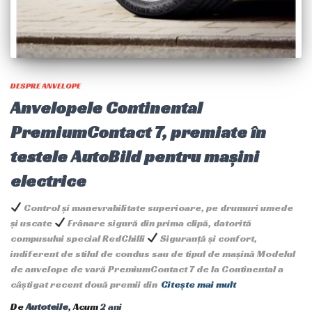
DESPRE ANVELOPE
Anvelopele Continental
PremiumContact 7, premiate în
testele AutoBild pentru mașini
electrice
Control și manevrabilitate superioare, pe drumuri umede
și uscate
Frânare sigură din prima clipă, datorită
compusului special RedChilli
Siguranță și confort,
indiferent de stilul de condus sau de tipul de mașină Modelul
de anvelope de vară PremiumContact 7 de la Continental a
câștigat recent două premii din
Citește mai mult
De
Autoteile
, Acum
2 ani