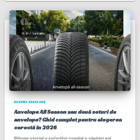
DESPRE ANVELOPE
Anvelope All Season sau două seturi de
anvelope? Ghid complet pentru alegerea
corectă în 2026
Dilema eternă a șoferilor români a căpătat noi