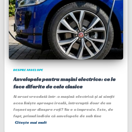
DESPRE ANVELOPE
Anvelopele pentru mașini electrice: ce le
face diferite de cele clasice
Ai urcat vreodată într-o mașină electrică și ai simțit
acea liniște aproape ireală, întreruptă doar de un
foșnet ușor dinspre roți? Nu e o impresie. Este, de
fapt, primul indiciu că anvelopele de sub tine
Citește mai mult