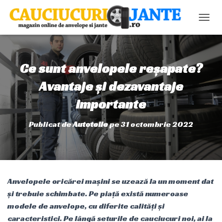
C
O
M
U
T
Ce sunt anvelopele reșapate?
Ă
N
Avantaje și dezavantaje
A
importante
V
I
G
Publicat de
Autoteile
pe
31 octombrie 2022
A
R
E
A
Anvelopele oricărei mașini se uzează la un moment dat
și trebuie schimbate. Pe piață există numeroase
modele de anvelope, cu diferite calități și
caracteristici. Pe lângă seturile de cauciucuri noi, ai la