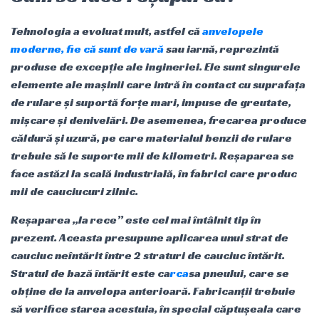
Tehnologia a evoluat mult, astfel că
anvelopele
moderne, fie că sunt de vară
sau iarnă, reprezintă
produse de excepție ale ingineriei. Ele sunt singurele
elemente ale mașinii care intră în contact cu suprafața
de rulare și suportă forțe mari, impuse de greutate,
mișcare și denivelări. De asemenea, frecarea produce
căldură și uzură, pe care materialul benzii de rulare
trebuie să le suporte mii de kilometri. Reșaparea se
face astăzi la scală industrială, în fabrici care produc
mii de cauciucuri zilnic.
Reșaparea „la rece” este cel mai întâlnit tip în
prezent. Aceasta presupune aplicarea unui strat de
cauciuc neîntărit între 2 straturi de cauciuc întărit.
Stratul de bază întărit este ca
rca
sa pneului, care se
obține de la anvelopa anterioară. Fabricanții trebuie
să verifice starea acestuia, în special căptușeala care