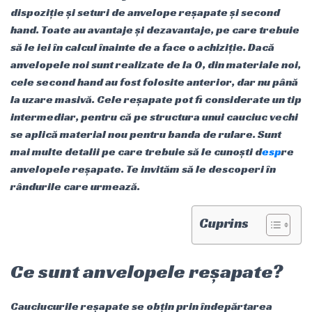
dispoziție și seturi de anvelope reșapate și second
hand. Toate au avantaje și dezavantaje, pe care trebuie
să le iei în calcul înainte de a face o achiziție. Dacă
anvelopele noi sunt realizate de la 0, din materiale noi,
cele second hand au fost folosite anterior, dar nu până
la uzare masivă. Cele reșapate pot fi considerate un tip
intermediar, pentru că pe structura unui cauciuc vechi
se aplică material nou pentru banda de rulare. Sunt
mai multe detalii pe care trebuie să le cunoști d
esp
re
anvelopele reșapate. Te invităm să le descoperi în
rândurile care urmează.
Cuprins
Ce sunt anvelopele reșapate?
Cauciucurile reșapate se obțin prin îndepărtarea