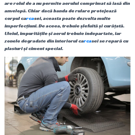
are rolul de a nu permite aerului comprimat să iasă din
anvelopă. Chiar dacă banda de rulare protejează
corpul ca
rca
sei, aceasta poate dezvolta multe
imperfecțiuni. De aceea, trebuie șlefuită și curățată.
Uleiul, impuritățile și aerul trebuie îndepartate, iar
zonele degradate din interiorul ca
rca
sei se repară cu
plasturi și ciment special.