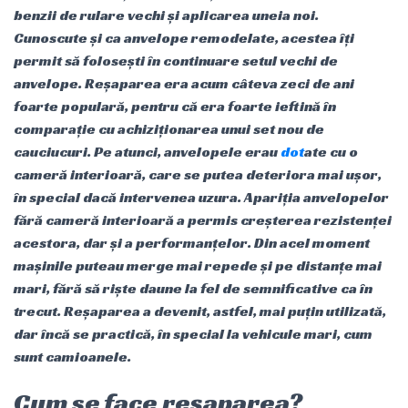
benzii de rulare vechi și aplicarea uneia noi.
Cunoscute și ca anvelope remodelate, acestea îți
permit să folosești în continuare setul vechi de
anvelope. Reșaparea era acum câteva zeci de ani
foarte populară, pentru că era foarte ieftină în
comparație cu achiziționarea unui set nou de
cauciucuri. Pe atunci, anvelopele erau
dot
ate cu o
cameră interioară, care se putea deteriora mai ușor,
în special dacă intervenea uzura. Apariția anvelopelor
fără cameră interioară a permis creșterea rezistenței
acestora, dar și a performanțelor. Din acel moment
mașinile puteau merge mai repede și pe distanțe mai
mari, fără să riște daune la fel de semnificative ca în
trecut. Reșaparea a devenit, astfel, mai puțin utilizată,
dar încă se practică, în special la vehicule mari, cum
sunt camioanele.
Cum se face reșaparea?