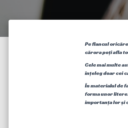
Pe flancul oricăre
cărora poți afla t
Cele mai multe ast
înțeleg doar cei c
În materialul de f
forma unor litere.
importanța lor și 