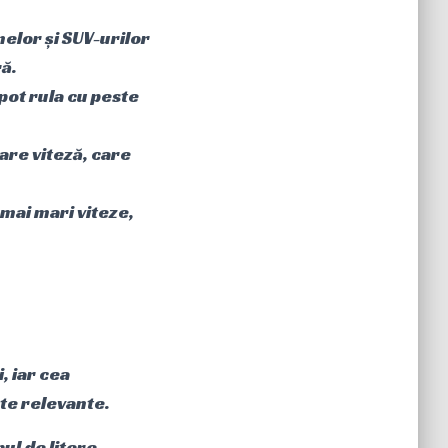
elor și SUV-urilor
ră.
pot rula cu peste
are viteză, care
 mai mari viteze,
, iar cea
ate relevante.
pul de litere