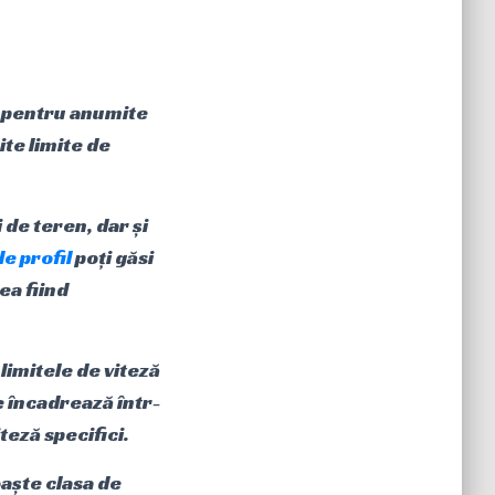
e pentru anumite
ite limite de
de teren, dar și
e profil
poți găsi
ea fiind
 limitele de viteză
e încadrează într-
iteză specifici.
oaște clasa de