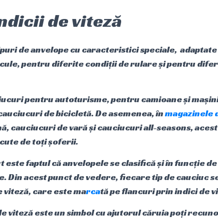
ndicii de viteză
tipuri de anvelope cu caracteristici speciale, adaptat
cule, pentru diferite condiții de rulare și pentru difer
iucuri pentru autoturisme, pentru camioane și mașini 
 cauciucuri de bicicletă. De asemenea, în
magazinele d
ă, cauciucuri de vară și cauciucuri all-seasons, acest
ute de toți șoferii.
 este faptul că anvelopele se clasifică și în funcție de
ate. Din acest punct de vedere, fiecare tip de cauciuc s
e viteză, care este ma
rca
tă pe flancuri prin indici de v
e viteză este un simbol cu ajutorul căruia poți recun