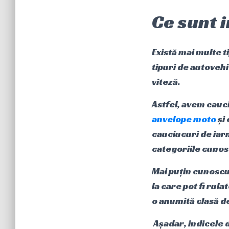
Ce sunt i
Există mai multe 
tipuri de autovehi
viteză.
Astfel, avem cauc
anvelope moto
și
cauciucuri de iarn
categoriile cunosc
Mai puțin cunoscut
la care pot fi rul
o anumită clasă d
Așadar, indicele d