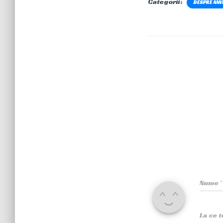
Categorii:
DESPRE ANV
Nume
*
La ce 