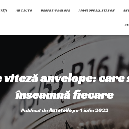
TĂȚI
ABC AUTO
DESPRE ANVELOPE
ANVELOPE ALL SEASON
ANV
SF
e viteză anvelope: care 
înseamnă fiecare
Publicat de
Autoteile
pe
4 iulie 2022