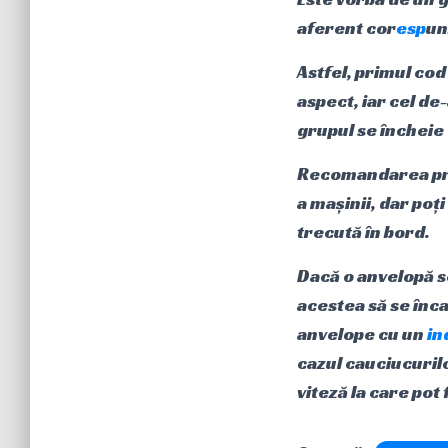
aferent cor
esp
un
Astfel, primul cod
aspect, iar cel de
grupul se încheie 
Recomandarea prod
a mașinii, dar poț
trecută în bord.
Dacă o anvelopă s
acestea să se înca
anvelope cu un
in
cazul cauciucurilo
viteză la care pot 