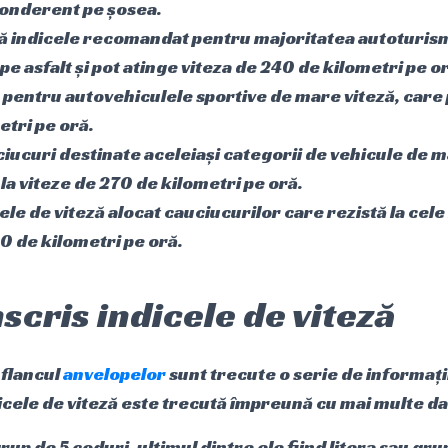
ponderent pe șosea.
tă indicele recomandat pentru majoritatea autoturism
pe asfalt și pot atinge viteza de 240 de kilometri pe o
ă pentru autovehiculele sportive de mare viteză, care 
etri pe oră.
iucuri destinate aceleiași categorii de vehicule de m
 la viteze de 270 de kilometri pe oră.
cele de viteză alocat cauciucurilor care rezistă la cele
0 de kilometri pe oră.
scris indicele de viteză
flancul
anvelopelor
sunt trecute o serie de informații
dicele de viteză este trecută împreună cu mai multe d
rup de 5 coduri, ultimul dintre ele fiind litera sau gru