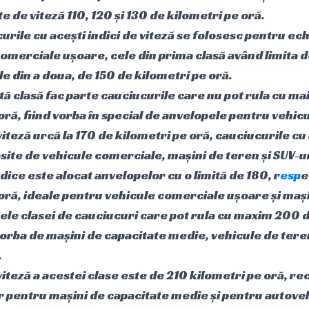
te de viteză 110, 120 și 130 de kilometri pe oră.
curile cu acești indici de viteză se folosesc pentru ec
omerciale ușoare, cele din prima clasă având limita d
ele din a doua, de 150 de kilometri pe oră.
tă clasă fac parte cauciucurile care nu pot rula cu ma
oră, fiind vorba în special de anvelopele pentru vehic
 viteză urcă la 170 de kilometri pe oră, cauciucurile cu
osite de vehicule comerciale, mașini de teren și SUV-ur
indice este alocat anvelopelor cu o limită de 180, r
esp
e
oră, ideale pentru vehicule comerciale ușoare și mași
cele clasei de cauciucuri care pot rula cu maxim 200 
 vorba de mașini de capacitate medie, vehicule de tere
.
 viteză a acestei clase este de 210 kilometri pe oră, 
r pentru mașini de capacitate medie și pentru autove