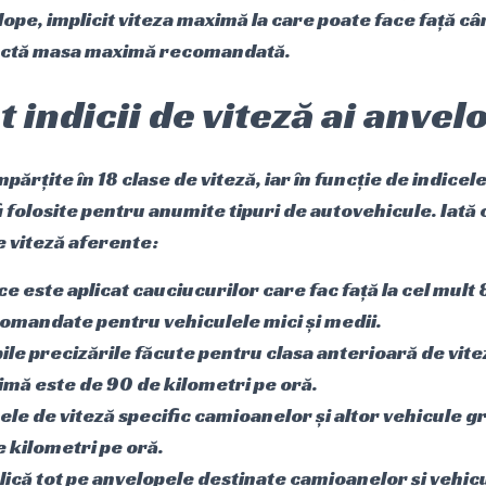
lope, implicit viteza maximă la care poate face față c
ctă masa maximă recomandată.
 indicii de viteză ai anvel
părțite în 18 clase de viteză, iar în funcție de indicele
i folosite pentru anumite tipuri de autovehicule. Iată 
de viteză aferente:
ice este aplicat cauciucurilor care fac față la cel mult
comandate pentru vehiculele mici și medii.
bile precizările făcute pentru clasa anterioară de vit
imă este de 90 de kilometri pe oră.
cele de viteză specific camioanelor și altor vehicule g
 kilometri pe oră.
aplică tot pe anvelopele destinate camioanelor și vehic