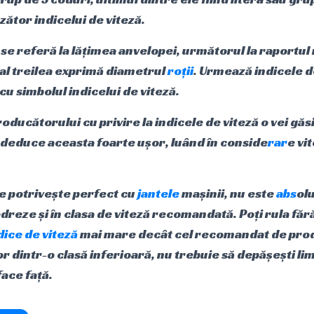
zător indicelui de viteză.
 se referă la lățimea anvelopei, următorul la raportul
-al treilea exprimă diametrul
roții
. Urmează indicele d
cu simbolul indicelui de viteză.
ucătorului cu privire la indicele de viteză o vei găsi
i deduce aceasta foarte ușor, luând în conside
rar
e vi
e potrivește perfect cu
jantele
mașinii, nu este
abs
olu
dreze și în clasa de viteză recomandată. Poți rula fă
dice de viteză
mai mare decât cel recomandat de prod
r dintr-o clasă inferioară, nu trebuie să depășești l
face față.