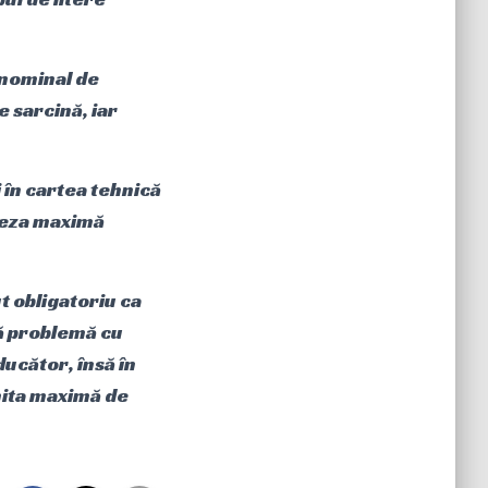
 nominal de
e sarcină, iar
 în cartea tehnică
teza maximă
t obligatoriu ca
ră problemă cu
ucător, însă în
imita maximă de