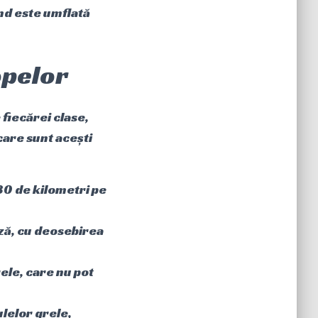
ând este umflată
opelor
 fiecărei clase,
care sunt acești
 80 de kilometri pe
eză, cu deosebirea
rele, care nu pot
ulelor grele,