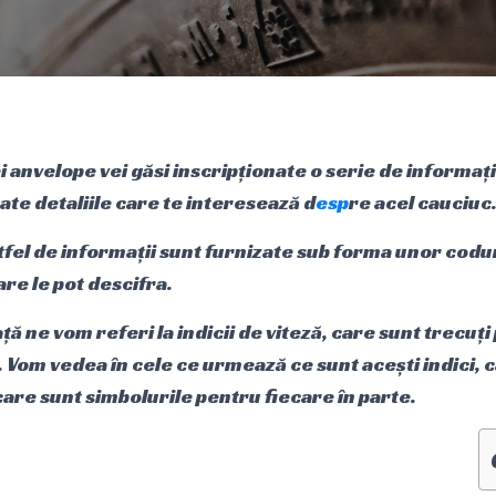
i anvelope vei găsi inscripționate o serie de informați
oate detaliile care te interesează d
esp
re acel cauciuc
fel de informații sunt furnizate sub forma unor codur
are le pot descifra.
ață ne vom referi la indicii de viteză, care sunt trecuț
 Vom vedea în cele ce urmează ce sunt acești indici, 
care sunt simbolurile pentru fiecare în parte.