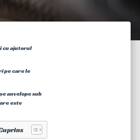
i cu ajutorul
.
i pe care le
i pe anvelope sub
care este
Cuprins