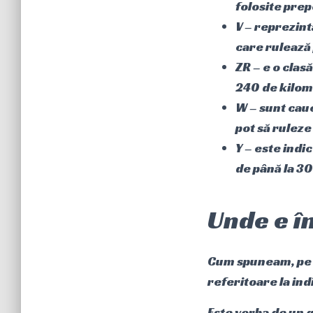
folosite pre
V – reprezin
care rulează 
ZR – e o clas
240 de kilom
W – sunt cauc
pot să ruleze
Y – este indi
de până la 30
Unde e în
Cum spuneam, pe 
referitoare la in
Este vorba de un g