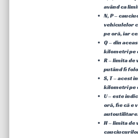
având ca limi
N, P – cauciu
vehiculelor c
pe oră, iar c
Q – din aceas
kilometri pe 
R – limita de
putând fi fol
S, T – acest 
kilometri pe 
U – este indi
oră, fie că e
autoutilitare
H – limita de
cauciucurilo