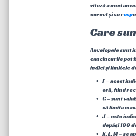
viteză a unei anve
corect și se r
esp
e
Care sunt
Anvelopele sunt îm
cauciucurile pot f
indici și limitele 
F – acest ind
oră, fiind re
G – sunt vala
că limita max
J – este indi
depăși 100 de
K, L, M – se 