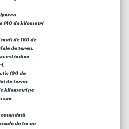
hiparea
e 140 de kilometri
i mult de 160 de
ulele de teren.
 acest indice
i.
ctiv 190 de
ni de teren.
de kilometri pe
n sau
recomandată
hicule de teren