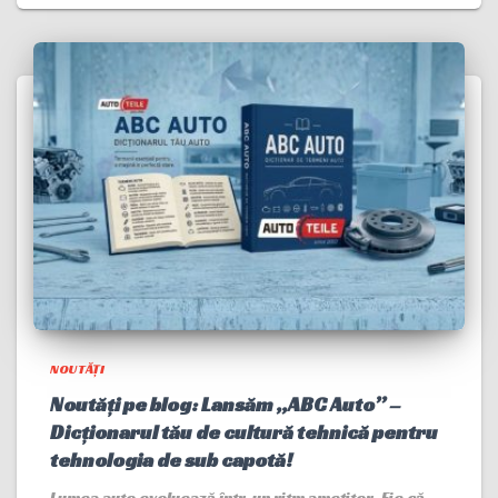
NOUTĂȚI
Noutăți pe blog: Lansăm „ABC Auto” –
Dicționarul tău de cultură tehnică pentru
tehnologia de sub capotă!
Lumea auto evoluează într-un ritm amețitor. Fie că