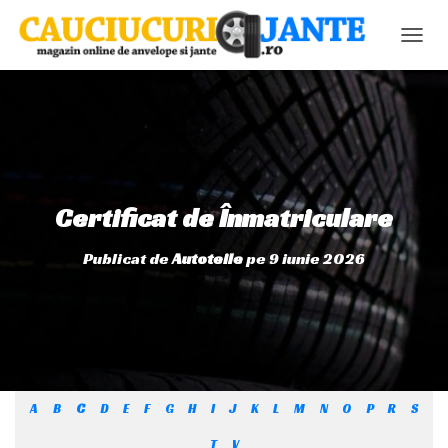
C
O
M
U
T
Ă
N
A
V
Certificat de Înmatriculare
I
G
Publicat de
Autoteile
pe
9 iunie 2026
A
R
E
A
A
B
C
D
E
F
G
H
I
J
K
L
M
N
O
P
R
S
T
V