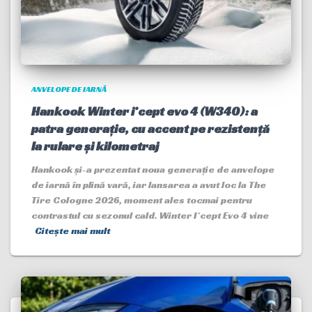
ANVELOPE DE IARNĂ
Hankook Winter i*cept evo 4 (W340): a
patra generație, cu accent pe rezistență
la rulare și kilometraj
Hankook și-a prezentat noua generație de anvelope
de iarnă în plină vară, iar lansarea a avut loc la The
Tire Cologne 2026, moment ales tocmai pentru
contrastul cu sezonul cald. Winter I*cept Evo 4 vine
Citește mai mult