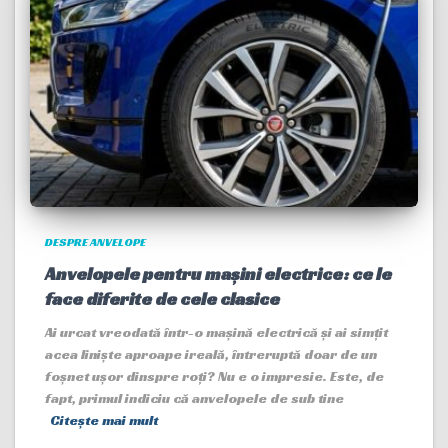
DESPRE ANVELOPE
Anvelopele pentru mașini electrice: ce le
face diferite de cele clasice
Ai urcat vreodată într-o mașină electrică și ai simțit
acea liniște aproape ireală, întreruptă doar de un
foșnet ușor dinspre roți? Nu e o impresie. Este, de
fapt, primul indiciu că anvelopele de sub tine
Citește mai mult