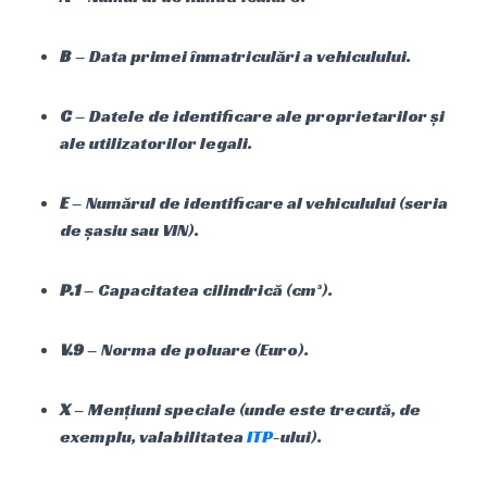
B
– Data primei înmatriculări a vehiculului.
C
– Datele de identificare ale proprietarilor și
ale utilizatorilor legali.
E
– Numărul de identificare al vehiculului (seria
de șasiu sau VIN).
P.1
– Capacitatea cilindrică (cm³).
V.9
– Norma de poluare (Euro).
X
– Mențiuni speciale (unde este trecută, de
exemplu, valabilitatea
ITP
-ului).