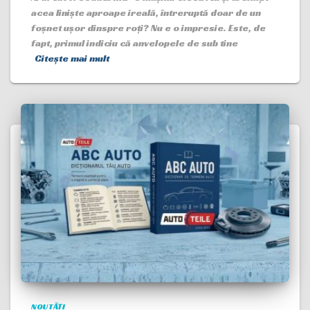
acea liniște aproape ireală, întreruptă doar de un
foșnet ușor dinspre roți? Nu e o impresie. Este, de
fapt, primul indiciu că anvelopele de sub tine
Citește mai mult
NOUTĂȚI