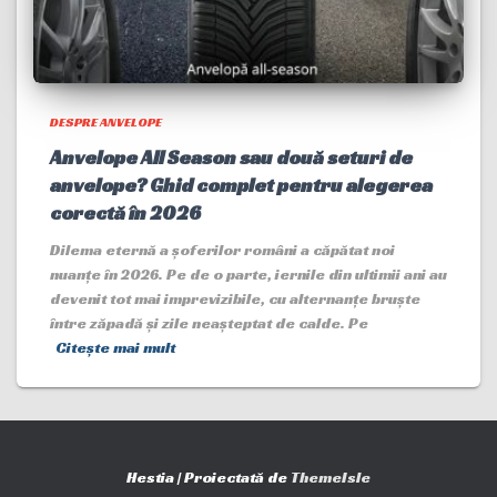
DESPRE ANVELOPE
Anvelope All Season sau două seturi de
anvelope? Ghid complet pentru alegerea
corectă în 2026
Dilema eternă a șoferilor români a căpătat noi
nuanțe în 2026. Pe de o parte, iernile din ultimii ani au
devenit tot mai imprevizibile, cu alternanțe bruște
între zăpadă și zile neașteptat de calde. Pe
Citește mai mult
Hestia | Proiectată de
ThemeIsle