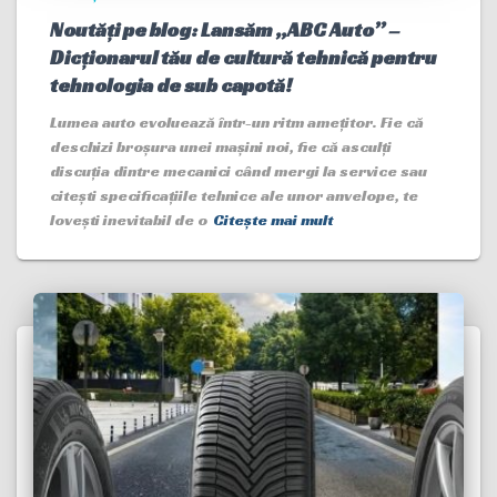
Noutăți pe blog: Lansăm „ABC Auto” –
Dicționarul tău de cultură tehnică pentru
tehnologia de sub capotă!
Lumea auto evoluează într-un ritm amețitor. Fie că
deschizi broșura unei mașini noi, fie că asculți
discuția dintre mecanici când mergi la service sau
citești specificațiile tehnice ale unor anvelope, te
lovești inevitabil de o
Citește mai mult