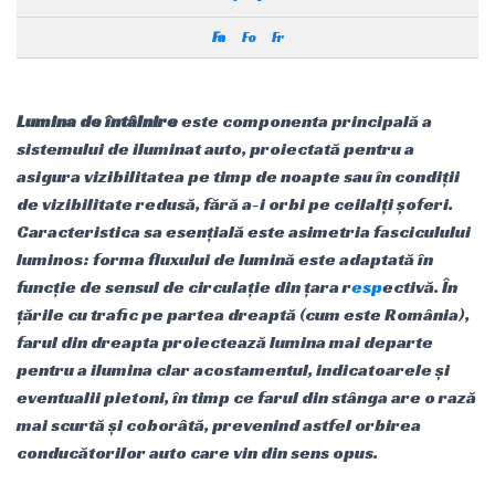
Fa
Fo
Fr
Lumina de întâlnire
este componenta principală a
sistemului de iluminat auto, proiectată pentru a
asigura vizibilitatea pe timp de noapte sau în condiții
de vizibilitate redusă, fără a-i orbi pe ceilalți șoferi.
Caracteristica sa esențială este asimetria fasciculului
luminos: forma fluxului de lumină este adaptată în
funcție de sensul de circulație din țara r
esp
ectivă. În
țările cu trafic pe partea dreaptă (cum este România),
farul din dreapta proiectează lumina mai departe
pentru a ilumina clar acostamentul, indicatoarele și
eventualii pietoni, în timp ce farul din stânga are o rază
mai scurtă și coborâtă, prevenind astfel orbirea
conducătorilor auto care vin din sens opus.