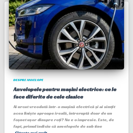
DESPRE ANVELOPE
Anvelopele pentru mașini electrice: ce le
face diferite de cele clasice
Ai urcat vreodată într-o mașină electrică și ai simțit
acea liniște aproape ireală, întreruptă doar de un
foșnet ușor dinspre roți? Nu e o impresie. Este, de
fapt, primul indiciu că anvelopele de sub tine
Citește mai mult