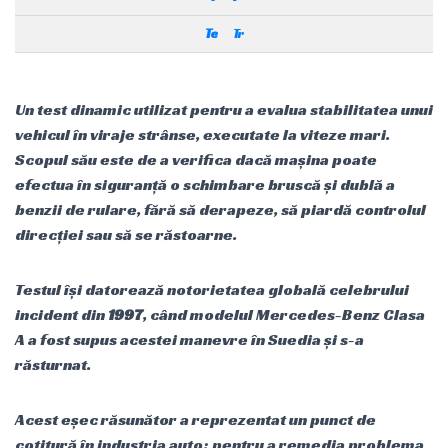
Te
Tr
Un test dinamic utilizat pentru a evalua stabilitatea unui
vehicul în viraje strânse, executate la viteze mari.
Scopul său este de a verifica dacă mașina poate
efectua în siguranță o schimbare bruscă și dublă a
benzii de rulare, fără să derapeze, să piardă controlul
direcției sau să se răstoarne.
Testul își datorează notorietatea globală celebrului
incident din
1997
, când modelul Mercedes-Benz Clasa
A a fost supus acestei manevre în Suedia și s-a
răsturnat.
Acest eșec răsunător a reprezentat un punct de
cotitură în industria auto: pentru a remedia problema