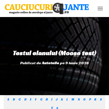
C
O
M
U
T
Ă
N
A
V
Testul elanului (Moose test)
I
G
Publicat de
Autoteile
pe
9 iunie 2026
A
R
E
A
A
B
C
D
E
F
G
H
I
J
K
L
M
N
O
P
R
S
T
V