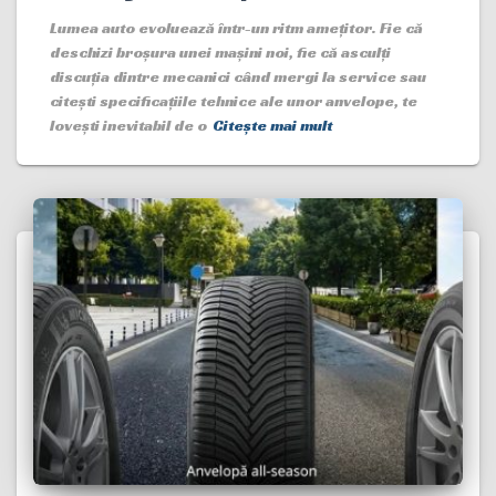
Lumea auto evoluează într-un ritm amețitor. Fie că
deschizi broșura unei mașini noi, fie că asculți
discuția dintre mecanici când mergi la service sau
citești specificațiile tehnice ale unor anvelope, te
lovești inevitabil de o
Citește mai mult