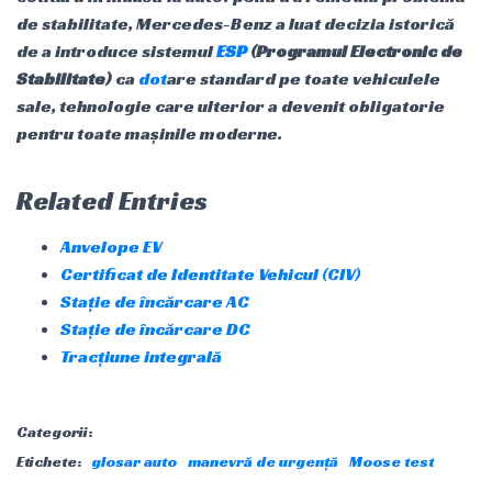
de stabilitate, Mercedes-Benz a luat decizia istorică
de a introduce sistemul
ESP
(Programul Electronic de
Stabilitate)
ca
dot
are standard pe toate vehiculele
sale, tehnologie care ulterior a devenit obligatorie
pentru toate mașinile moderne.
Related Entries
Anvelope EV
Certificat de Identitate Vehicul (CIV)
Stație de încărcare AC
Stație de încărcare DC
Tracțiune integrală
Categorii:
Etichete:
glosar auto
manevră de urgență
Moose test