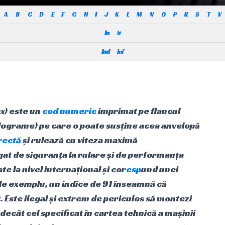
A
B
C
D
E
F
G
H
I
J
K
L
M
N
O
P
R
S
T
V
In
It
Ind
Inf
ex
) este un
cod numeric
imprimat pe flancul
ilograme) pe care o poate susține acea anvelopă
rectă
și rulează cu viteza maximă
at de siguranța la rulare și de performanța
te la nivel internațional și cor
esp
und unei
 (de exemplu, un indice de 91 înseamnă că
Este ilegal și extrem de periculos să montezi
decât cel specificat în cartea tehnică a mașinii