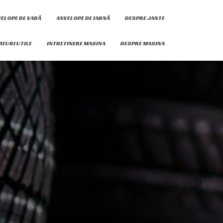
ELOPE DE VARĂ
ANVELOPE DE IARNĂ
DESPRE JANTE
ATURI UTILE
INTRETINERE MASINA
DESPRE MASINA