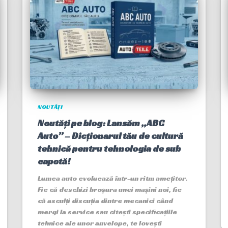
NOUTĂȚI
Noutăți pe blog: Lansăm „ABC
Auto” – Dicționarul tău de cultură
tehnică pentru tehnologia de sub
capotă!
Lumea auto evoluează într-un ritm amețitor.
Fie că deschizi broșura unei mașini noi, fie
că asculți discuția dintre mecanici când
mergi la service sau citești specificațiile
tehnice ale unor anvelope, te lovești