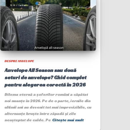
DESPRE ANVELOPE
Anvelope All Season sau două
seturi de anvelope? Ghid complet
pentru alegerea corectă în 2026
Dilema eternă a șoferilor români a căpătat
noi nuanțe în 2026. Pe de o parte, iernile din
ultimii ani au devenit tot mai imprevizibile, cu
alternanțe bruște între zăpadă și zile
neașteptat de calde. Pe
Citește mai mult