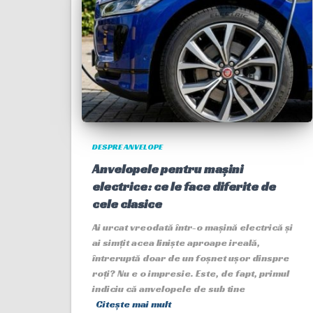
DESPRE ANVELOPE
Anvelopele pentru mașini
electrice: ce le face diferite de
cele clasice
Ai urcat vreodată într-o mașină electrică și
ai simțit acea liniște aproape ireală,
întreruptă doar de un foșnet ușor dinspre
roți? Nu e o impresie. Este, de fapt, primul
indiciu că anvelopele de sub tine
Citește mai mult