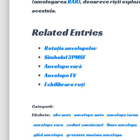
(omologarea
RAR
), deoarece riști explo
acestuia.
Related Entries
Rotația anvelopelor
Simbolul 3PMSF
Anvelope vară
Anvelope EV
Echilibrare roți
Categorii:
Etichete:
abc auto
anvelope auto
anvelope iarna
anvelope vara
coduri cauciucuri
flanc anvelopa
ghid anvelope
greutate maxima anvelopa